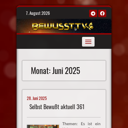
Skip
7. August 2026
to
content
Toggle
navigation
Monat:
Juni 2025
28. Juni 2025
Selbst Bewußt aktuell 361
Themen: Es ist ein