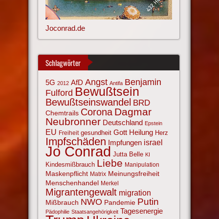
Joconrad.de
Schlagwörter
Angst
Benjamin
AfD
5G
2012
Antifa
Bewußtsein
Fulford
Bewußtseinswandel
BRD
Corona
Dagmar
Chemtrails
Neubronner
Deutschland
Epstein
EU
Gott
Heilung
gesundheit
Herz
Freiheit
Impfschäden
israel
Impfungen
Jo Conrad
Jutta Belle
KI
Liebe
Kindesmißbrauch
Manipulation
Maskenpflicht
Meinungsfreiheit
Matrix
Menschenhandel
Merkel
Migrantengewalt
migration
NWO
Putin
Mißbrauch
Pandemie
Tagesenergie
Pädophilie
Staatsangehörigkeit