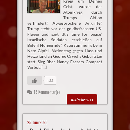
Krieg um Deinen
Geist, wurde der
Atomkrieg durch
Trumps Aktion
verhindert? Abgesprochene Angriffe?
Trump steht vor der goldbefransten US-
Flagge und sagt „It´s time for peace“
Israelische Soldaten erschießen auf
Befehl Hungernde? Katerstimmung beim
Nato-Gipfel, Aktionstag gegen Hass und
Hetze fand an George Orwells Geburtstag
statt, Sieg über Nancy Faesers Compact
Verbot, […]
+22
13 Kommentar(e)
weiterlesen
>>
25. Juni 2025