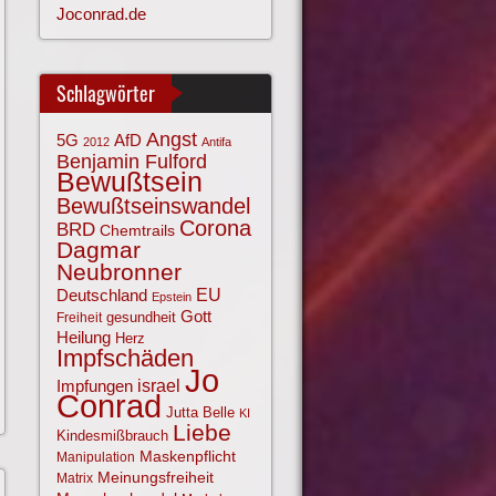
Joconrad.de
Schlagwörter
Angst
AfD
5G
2012
Antifa
Benjamin Fulford
Bewußtsein
Bewußtseinswandel
Corona
BRD
Chemtrails
Dagmar
Neubronner
EU
Deutschland
Epstein
Gott
gesundheit
Freiheit
Heilung
Herz
Impfschäden
Jo
israel
Impfungen
Conrad
Jutta Belle
KI
Liebe
Kindesmißbrauch
Maskenpflicht
Manipulation
Meinungsfreiheit
Matrix