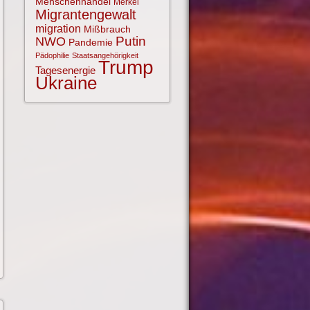
Menschenhandel
Merkel
Migrantengewalt
migration
Mißbrauch
NWO
Putin
Pandemie
Pädophilie
Staatsangehörigkeit
Trump
Tagesenergie
Ukraine