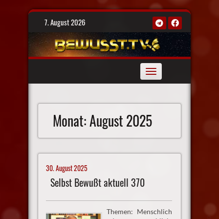
Skip
7. August 2026
to
content
Toggle
navigation
Monat:
August 2025
30. August 2025
Selbst Bewußt aktuell 370
Themen: Menschlich