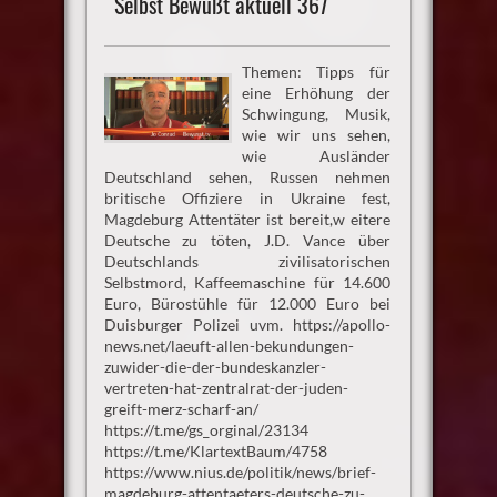
Selbst Bewußt aktuell 367
Themen: Tipps für
eine Erhöhung der
Schwingung, Musik,
wie wir uns sehen,
wie Ausländer
Deutschland sehen, Russen nehmen
britische Offiziere in Ukraine fest,
Magdeburg Attentäter ist bereit,w eitere
Deutsche zu töten, J.D. Vance über
Deutschlands zivilisatorischen
Selbstmord, Kaffeemaschine für 14.600
Euro, Bürostühle für 12.000 Euro bei
Duisburger Polizei uvm. https://apollo-
news.net/laeuft-allen-bekundungen-
zuwider-die-der-bundeskanzler-
vertreten-hat-zentralrat-der-juden-
greift-merz-scharf-an/
https://t.me/gs_orginal/23134
https://t.me/KlartextBaum/4758
https://www.nius.de/politik/news/brief-
magdeburg-attentaeters-deutsche-zu-