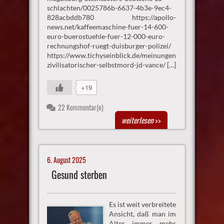
schlachten/0025786b-6637-4b3e-9ec4-
828acbddb780 https://apollo-
news.net/kaffeemaschine-fuer-14-600-
euro-buerostuehle-fuer-12-000-euro-
rechnungshof-ruegt-duisburger-polizei/
https://www.tichyseinblick.de/meinungen/deutschlands-
zivilisatorischer-selbstmord-jd-vance/ […]
+19
22 Kommentar(e)
weiterlesen
>>
6. August 2025
Gesund sterben
Es ist weit verbreitete
Ansicht, daß man im
Alter immer mehr