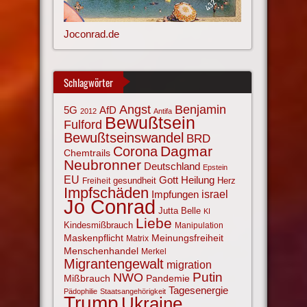
Joconrad.de
Schlagwörter
Angst
Benjamin
AfD
5G
2012
Antifa
Bewußtsein
Fulford
Bewußtseinswandel
BRD
Corona
Dagmar
Chemtrails
Neubronner
Deutschland
Epstein
EU
Gott
Heilung
gesundheit
Herz
Freiheit
Impfschäden
israel
Impfungen
Jo Conrad
Jutta Belle
KI
Liebe
Kindesmißbrauch
Manipulation
Maskenpflicht
Meinungsfreiheit
Matrix
Menschenhandel
Merkel
Migrantengewalt
migration
NWO
Putin
Mißbrauch
Pandemie
Tagesenergie
Pädophilie
Staatsangehörigkeit
Trump
Ukraine