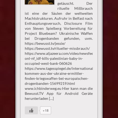
getäuscht. Der
rituelle Mißbrauch
ist eine der Säulen der weltweiten
Machtstrukturen. Aufruhr in Belfast nach
Enthauptungsversuch, Disclosure Film
von Steven Spielberg Vorbereitung für
Project Bluebeam? Ukrainische Waffen
bei Drogenbanden gefunden, uvm.
https://bewusst.tv/jessie/
https://bewusst.tv/ritueller-missbrauch/
https://www.aljazeera.com/video/newsfeed/2026/6/6/aje
onl-nf_idf-kills-palestinian-baby-in-
occupied-west-bank-060626
https://www.tagesspiegel.de/internationales/sie-
kommen-aus-der-ukraine-ermittler-
finden-kriegswaffen-bei-europaischen-
drogenbanden-15699219.html
www.ichbinderweg.eu Hier kann man die
Bewusst.TV App für Android Geräte
herunterladen […]
+18