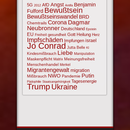
Angst
Benjamin
AfD
5G
2012
Antifa
Bewußtsein
Fulford
Bewußtseinswandel
BRD
Corona
Dagmar
Chemtrails
Neubronner
Deutschland
Epstein
EU
Gott
Heilung
gesundheit
Herz
Freiheit
Impfschäden
israel
Impfungen
Jo Conrad
Jutta Belle
KI
Liebe
Kindesmißbrauch
Manipulation
Maskenpflicht
Meinungsfreiheit
Matrix
Menschenhandel
Merkel
Migrantengewalt
migration
NWO
Putin
Mißbrauch
Pandemie
Tagesenergie
Pädophilie
Staatsangehörigkeit
Trump
Ukraine