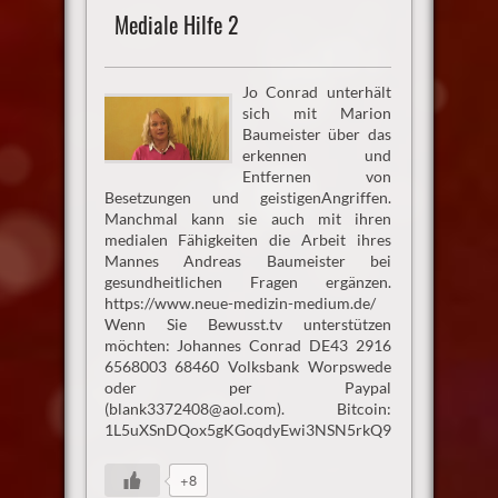
Mediale Hilfe 2
Jo Conrad unterhält
sich mit Marion
Baumeister über das
erkennen und
Entfernen von
Besetzungen und geistigenAngriffen.
Manchmal kann sie auch mit ihren
medialen Fähigkeiten die Arbeit ihres
Mannes Andreas Baumeister bei
gesundheitlichen Fragen ergänzen.
https://www.neue-medizin-medium.de/
Wenn Sie Bewusst.tv unterstützen
möchten: Johannes Conrad DE43 2916
6568003 68460 Volksbank Worpswede
oder per Paypal
(blank3372408@aol.com). Bitcoin:
1L5uXSnDQox5gKGoqdyEwi3NSN5rkQ99Ae
+8