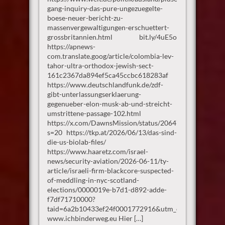
gang-inquiry-das-pure-ungezuegelte-
boese-neuer-bericht-zu-
massenvergewaltigungen-erschuettert-
grossbritannien.html bit.ly/4uE5o
https://apnews-
com.translate.goog/article/colombia-lev-
tahor-ultra-orthodox-jewish-sect-
161c2367da894ef5ca45ccbc618283af
https://www.deutschlandfunk.de/zdf-
gibt-unterlassungserklaerung-
gegenueber-elon-musk-ab-und-streicht-
umstrittene-passage-102.html
https://x.com/DawnsMission/status/206474441044181
s=20 https://tkp.at/2026/06/13/das-sind-
die-us-biolab-files/
https://www.haaretz.com/israel-
news/security-aviation/2026-06-11/ty-
article/israeli-firm-blackcore-suspected-
of-meddling-in-nyc-scotland-
elections/0000019e-b7d1-d892-adde-
f7df71710000?
taid=6a2b10433ef24f0001772916&utm_campaign=true
www.ichbinderweg.eu Hier […]