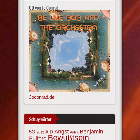
CD von Jo Conrad
Joconrad.de
Schlagwörter
Angst
Benjamin
AfD
5G
2012
Antifa
Bewußtsein
Fulford