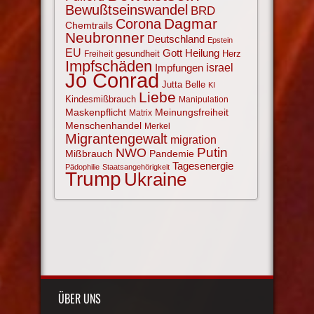
Bewußtseinswandel
BRD
Corona
Dagmar
Chemtrails
Neubronner
Deutschland
Epstein
EU
Gott
Heilung
gesundheit
Herz
Freiheit
Impfschäden
israel
Impfungen
Jo Conrad
Jutta Belle
KI
Liebe
Kindesmißbrauch
Manipulation
Maskenpflicht
Meinungsfreiheit
Matrix
Menschenhandel
Merkel
Migrantengewalt
migration
NWO
Putin
Mißbrauch
Pandemie
Tagesenergie
Pädophilie
Staatsangehörigkeit
Trump
Ukraine
ÜBER UNS