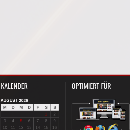
KALENDER
OPTIMIERT FÜR
AUGUST 2026
M
D
M
D
F
S
S
1
2
3
4
5
6
7
8
9
10
11
12
13
14
15
16