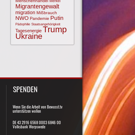
Menschenhandel
Merkel
Migrantengewalt
migration
Mißbrauch
NWO
Putin
Pandemie
Pädophilie
Staatsangehörigkeit
Trump
Tagesenergie
Ukraine
SPENDEN
Wenn Sie die Arbeit von Bewusst.tv
unterstützen wollen
DE 43 2916 6568 0003 6846 00
Volksbank Worpswede