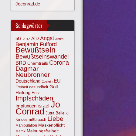
Joconrad.de
Schlagwörter
Angst
AfD
5G
2012
Antifa
Benjamin Fulford
Bewußtsein
Bewußtseinswandel
Corona
BRD
Chemtrails
Dagmar
Neubronner
EU
Deutschland
Epstein
Gott
gesundheit
Freiheit
Heilung
Herz
Impfschäden
Jo
israel
Impfungen
Conrad
Jutta Belle
KI
Liebe
Kindesmißbrauch
Maskenpflicht
Manipulation
Meinungsfreiheit
Matrix