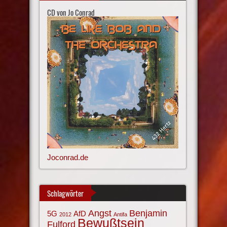
CD von Jo Conrad
Joconrad.de
Schlagwörter
Angst
Benjamin
AfD
5G
2012
Antifa
Bewußtsein
Fulford