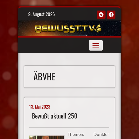
Skip
9. August 2026
to
content
Toggle
navigation
ÄBVHE
13. Mai 2023
Bewußt aktuell 250
Themen: Dunkler