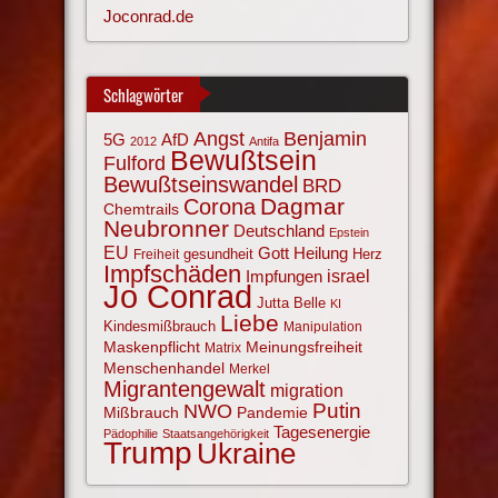
Joconrad.de
Schlagwörter
Angst
Benjamin
AfD
5G
2012
Antifa
Bewußtsein
Fulford
Bewußtseinswandel
BRD
Corona
Dagmar
Chemtrails
Neubronner
Deutschland
Epstein
EU
Gott
Heilung
gesundheit
Herz
Freiheit
Impfschäden
israel
Impfungen
Jo Conrad
Jutta Belle
KI
Liebe
Kindesmißbrauch
Manipulation
Maskenpflicht
Meinungsfreiheit
Matrix
Menschenhandel
Merkel
Migrantengewalt
migration
NWO
Putin
Mißbrauch
Pandemie
Tagesenergie
Pädophilie
Staatsangehörigkeit
Trump
Ukraine