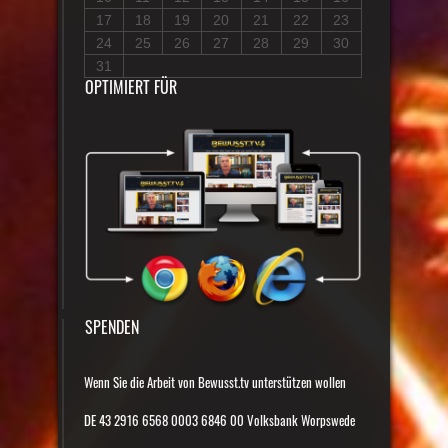
17
18
19
20
21
22
23
24
25
26
27
28
29
30
31
OPTIMIERT FÜR
SPENDEN
Wenn Sie die Arbeit von Bewusst.tv unterstützen wollen
DE 43 2916 6568 0003 6846 00 Volksbank Worpswede