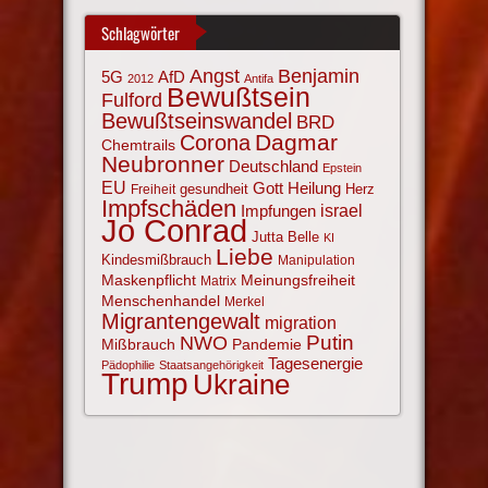
Schlagwörter
Angst
Benjamin
AfD
5G
2012
Antifa
Bewußtsein
Fulford
Bewußtseinswandel
BRD
Corona
Dagmar
Chemtrails
Neubronner
Deutschland
Epstein
EU
Gott
Heilung
gesundheit
Herz
Freiheit
Impfschäden
israel
Impfungen
Jo Conrad
Jutta Belle
KI
Liebe
Kindesmißbrauch
Manipulation
Maskenpflicht
Meinungsfreiheit
Matrix
Menschenhandel
Merkel
Migrantengewalt
migration
NWO
Putin
Mißbrauch
Pandemie
Tagesenergie
Pädophilie
Staatsangehörigkeit
Trump
Ukraine