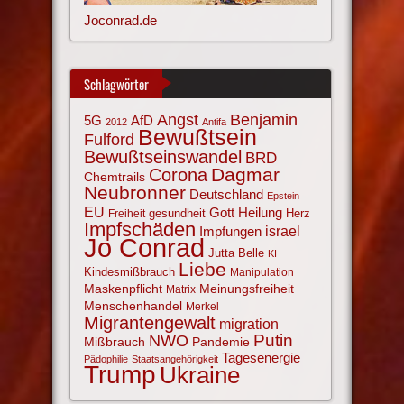
Joconrad.de
Schlagwörter
Angst
Benjamin
AfD
5G
2012
Antifa
Bewußtsein
Fulford
Bewußtseinswandel
BRD
Corona
Dagmar
Chemtrails
Neubronner
Deutschland
Epstein
EU
Gott
Heilung
gesundheit
Herz
Freiheit
Impfschäden
israel
Impfungen
Jo Conrad
Jutta Belle
KI
Liebe
Kindesmißbrauch
Manipulation
Maskenpflicht
Meinungsfreiheit
Matrix
Menschenhandel
Merkel
Migrantengewalt
migration
NWO
Putin
Mißbrauch
Pandemie
Tagesenergie
Pädophilie
Staatsangehörigkeit
Trump
Ukraine