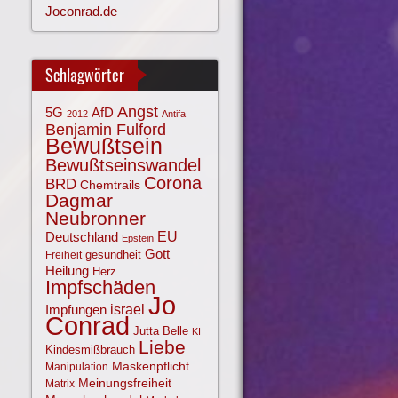
Joconrad.de
Schlagwörter
Angst
AfD
5G
2012
Antifa
Benjamin Fulford
Bewußtsein
Bewußtseinswandel
Corona
BRD
Chemtrails
Dagmar
Neubronner
EU
Deutschland
Epstein
Gott
gesundheit
Freiheit
Heilung
Herz
Impfschäden
Jo
israel
Impfungen
Conrad
Jutta Belle
KI
Liebe
Kindesmißbrauch
Maskenpflicht
Manipulation
Meinungsfreiheit
Matrix