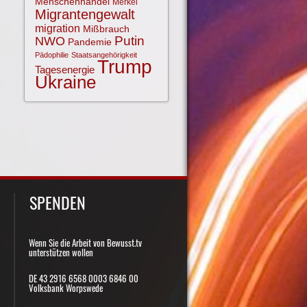
Menschenhandel
Merkel
Migrantengewalt
migration
Mißbrauch
NWO
Putin
Pandemie
Pädophilie
Staatsangehörigkeit
Trump
Tagesenergie
Ukraine
SPENDEN
Wenn Sie die Arbeit von Bewusst.tv
unterstützen wollen
DE 43 2916 6568 0003 6846 00
Volksbank Worpswede