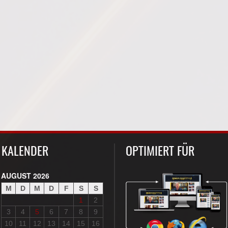
KALENDER
OPTIMIERT FÜR
AUGUST 2026
M
D
M
D
F
S
S
1
2
3
4
5
6
7
8
9
10
11
12
13
14
15
16