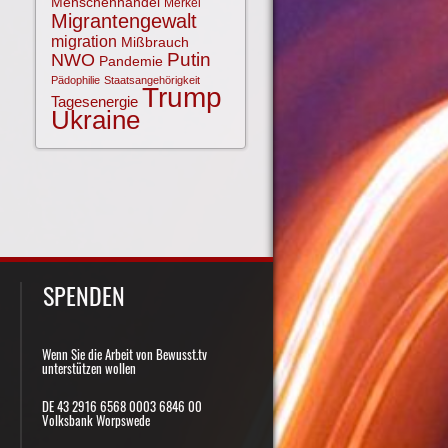
Menschenhandel
Merkel
Migrantengewalt
migration
Mißbrauch
NWO
Putin
Pandemie
Pädophilie
Staatsangehörigkeit
Trump
Tagesenergie
Ukraine
SPENDEN
Wenn Sie die Arbeit von Bewusst.tv
unterstützen wollen
DE 43 2916 6568 0003 6846 00
Volksbank Worpswede