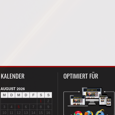
KALENDER
OPTIMIERT FÜR
AUGUST 2026
M
D
M
D
F
S
S
1
2
3
4
5
6
7
8
9
10
11
12
13
14
15
16