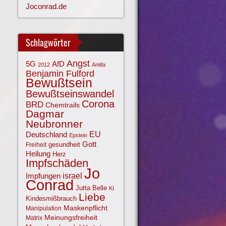
Joconrad.de
Schlagwörter
Angst
AfD
5G
2012
Antifa
Benjamin Fulford
Bewußtsein
Bewußtseinswandel
Corona
BRD
Chemtrails
Dagmar
Neubronner
EU
Deutschland
Epstein
Gott
gesundheit
Freiheit
Heilung
Herz
Impfschäden
Jo
israel
Impfungen
Conrad
Jutta Belle
KI
Liebe
Kindesmißbrauch
Maskenpflicht
Manipulation
Meinungsfreiheit
Matrix