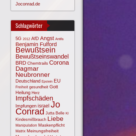
Joconrad.de
Schlagwörter
Angst
AfD
5G
2012
Antifa
Benjamin Fulford
Bewußtsein
Bewußtseinswandel
Corona
BRD
Chemtrails
Dagmar
Neubronner
EU
Deutschland
Epstein
Gott
gesundheit
Freiheit
Heilung
Herz
Impfschäden
Jo
israel
Impfungen
Conrad
Jutta Belle
KI
Liebe
Kindesmißbrauch
Maskenpflicht
Manipulation
Meinungsfreiheit
Matrix