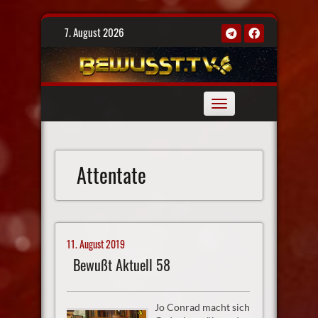
Skip
7. August 2026
to
content
Toggle
navigation
Attentate
11. August 2019
Bewußt Aktuell 58
Jo Conrad macht sich