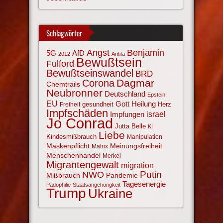
Schlagwörter
Angst
Benjamin
AfD
5G
2012
Antifa
Bewußtsein
Fulford
Bewußtseinswandel
BRD
Corona
Dagmar
Chemtrails
Neubronner
Deutschland
Epstein
EU
Gott
Heilung
gesundheit
Herz
Freiheit
Impfschäden
israel
Impfungen
Jo Conrad
Jutta Belle
KI
Liebe
Kindesmißbrauch
Manipulation
Maskenpflicht
Meinungsfreiheit
Matrix
Menschenhandel
Merkel
Migrantengewalt
migration
NWO
Putin
Mißbrauch
Pandemie
Tagesenergie
Pädophilie
Staatsangehörigkeit
Trump
Ukraine