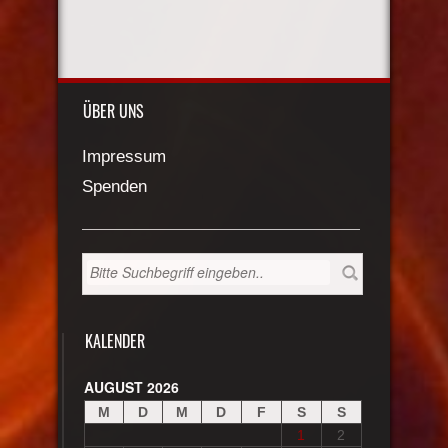
ÜBER UNS
Impressum
Spenden
KALENDER
AUGUST 2026
M
D
M
D
F
S
S
1
2