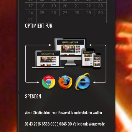
17
18
19
20
21
22
23
24
25
26
27
28
29
30
31
OPTIMIERT FÜR
SPENDEN
Wenn Sie die Arbeit von Bewusst.tv unterstützen wollen
DE 43 2916 6568 0003 6846 00 Volksbank Worpswede