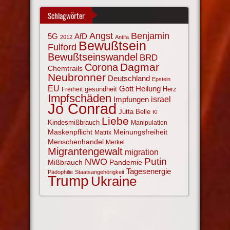
Schlagwörter
Angst
Benjamin
AfD
5G
2012
Antifa
Bewußtsein
Fulford
Bewußtseinswandel
BRD
Corona
Dagmar
Chemtrails
Neubronner
Deutschland
Epstein
EU
Gott
Heilung
gesundheit
Herz
Freiheit
Impfschäden
israel
Impfungen
Jo Conrad
Jutta Belle
KI
Liebe
Kindesmißbrauch
Manipulation
Maskenpflicht
Meinungsfreiheit
Matrix
Menschenhandel
Merkel
Migrantengewalt
migration
NWO
Putin
Mißbrauch
Pandemie
Tagesenergie
Pädophilie
Staatsangehörigkeit
Trump
Ukraine