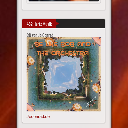
432 Hertz Musik
CD von Jo Conrad
Joconrad.de