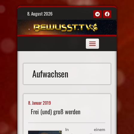
Skip
8. August 2026
to
content
Toggle
navigation
Aufwachsen
8. Januar 2019
Frei (und) groß werden
In einem