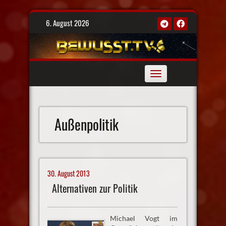
Skip
6. August 2026
to
content
Toggle
navigation
Außenpolitik
30. August 2013
Alternativen zur Politik
Michael Vogt im