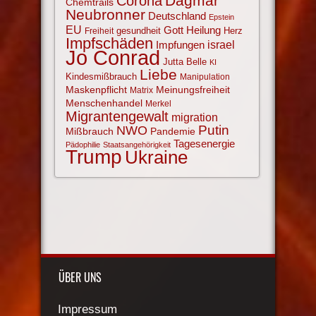
Corona
Dagmar
Chemtrails
Neubronner
Deutschland
Epstein
EU
Gott
Heilung
gesundheit
Herz
Freiheit
Impfschäden
israel
Impfungen
Jo Conrad
Jutta Belle
KI
Liebe
Kindesmißbrauch
Manipulation
Maskenpflicht
Meinungsfreiheit
Matrix
Menschenhandel
Merkel
Migrantengewalt
migration
NWO
Putin
Mißbrauch
Pandemie
Tagesenergie
Pädophilie
Staatsangehörigkeit
Trump
Ukraine
ÜBER UNS
Impressum