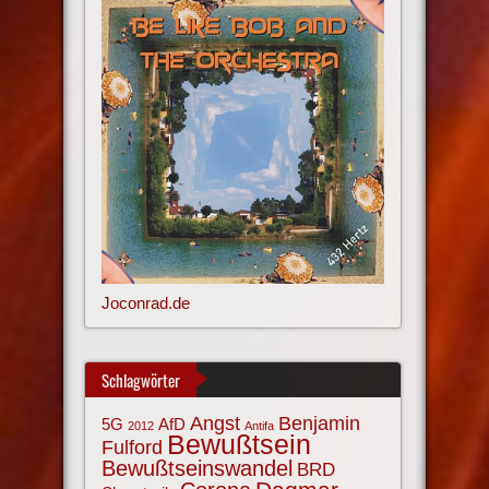
Joconrad.de
Schlagwörter
Angst
Benjamin
AfD
5G
2012
Antifa
Bewußtsein
Fulford
Bewußtseinswandel
BRD