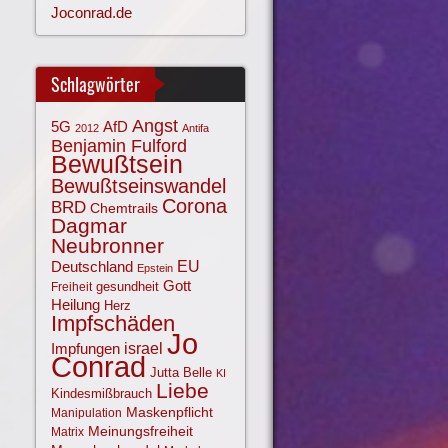
Joconrad.de
Schlagwörter
Angst
AfD
5G
2012
Antifa
Benjamin Fulford
Bewußtsein
Bewußtseinswandel
Corona
BRD
Chemtrails
Dagmar
Neubronner
EU
Deutschland
Epstein
Gott
gesundheit
Freiheit
Heilung
Herz
Impfschäden
Jo
israel
Impfungen
Conrad
Jutta Belle
KI
Liebe
Kindesmißbrauch
Maskenpflicht
Manipulation
Meinungsfreiheit
Matrix