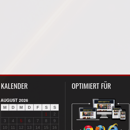
KALENDER
OPTIMIERT FÜR
AUGUST 2026
M
D
M
D
F
S
S
1
2
3
4
5
6
7
8
9
10
11
12
13
14
15
16