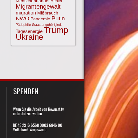
Menschenhandel
Merkel
Migrantengewalt
migration
Mißbrauch
NWO
Putin
Pandemie
Pädophilie
Staatsangehörigkeit
Trump
Tagesenergie
Ukraine
SPENDEN
Wenn Sie die Arbeit von Bewusst.tv
unterstützen wollen
DE 43 2916 6568 0003 6846 00
Volksbank Worpswede