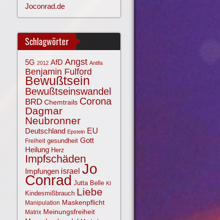
Joconrad.de
Schlagwörter
Angst
AfD
5G
2012
Antifa
Benjamin Fulford
Bewußtsein
Bewußtseinswandel
Corona
BRD
Chemtrails
Dagmar
Neubronner
EU
Deutschland
Epstein
Gott
gesundheit
Freiheit
Heilung
Herz
Impfschäden
Jo
israel
Impfungen
Conrad
Jutta Belle
KI
Liebe
Kindesmißbrauch
Maskenpflicht
Manipulation
Meinungsfreiheit
Matrix