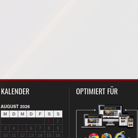
KALENDER
OPTIMIERT FÜR
AUGUST 2026
M
D
M
D
F
S
S
1
2
3
4
5
6
7
8
9
10
11
12
13
14
15
16