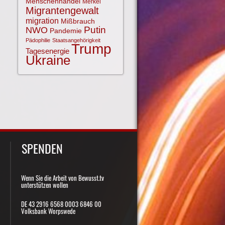
Menschenhandel
Merkel
Migrantengewalt
migration
Mißbrauch
NWO
Putin
Pandemie
Pädophilie
Staatsangehörigkeit
Trump
Tagesenergie
Ukraine
SPENDEN
Wenn Sie die Arbeit von Bewusst.tv
unterstützen wollen
DE 43 2916 6568 0003 6846 00
Volksbank Worpswede