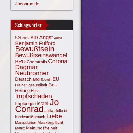
Joconrad.de
Schlagwörter
Angst
AfD
5G
2012
Antifa
Benjamin Fulford
Bewußtsein
Bewußtseinswandel
Corona
BRD
Chemtrails
Dagmar
Neubronner
EU
Deutschland
Epstein
Gott
gesundheit
Freiheit
Heilung
Herz
Impfschäden
Jo
israel
Impfungen
Conrad
Jutta Belle
KI
Liebe
Kindesmißbrauch
Maskenpflicht
Manipulation
Meinungsfreiheit
Matrix