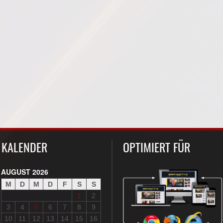
KALENDER
OPTIMIERT FÜR
AUGUST 2026
M
D
M
D
F
S
S
1
2
3
4
5
6
7
8
9
10
11
12
13
14
15
16