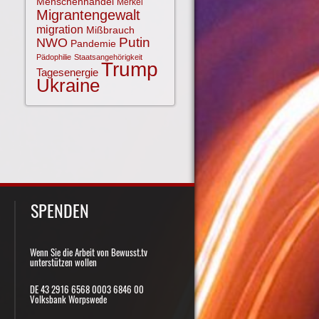
Menschenhandel
Merkel
Migrantengewalt
migration
Mißbrauch
NWO
Putin
Pandemie
Pädophilie
Staatsangehörigkeit
Trump
Tagesenergie
Ukraine
SPENDEN
Wenn Sie die Arbeit von Bewusst.tv
unterstützen wollen
DE 43 2916 6568 0003 6846 00
Volksbank Worpswede