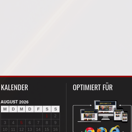
KALENDER
OPTIMIERT FÜR
AUGUST 2026
M
D
M
D
F
S
S
1
2
3
4
5
6
7
8
9
10
11
12
13
14
15
16