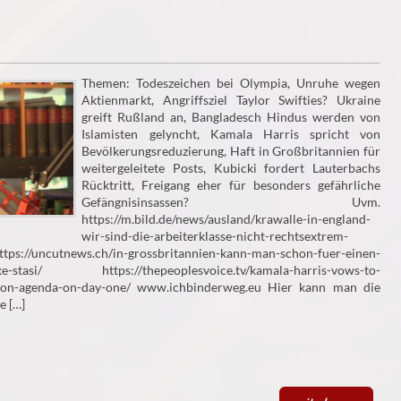
Themen: Todeszeichen bei Olympia, Unruhe wegen
Aktienmarkt, Angriffsziel Taylor Swifties? Ukraine
greift Rußland an, Bangladesch Hindus werden von
Islamisten gelyncht, Kamala Harris spricht von
Bevölkerungsreduzierung, Haft in Großbritannien für
weitergeleitete Posts, Kubicki fordert Lauterbachs
Rücktritt, Freigang eher für besonders gefährliche
Gefängnisinsassen? Uvm.
https://m.bild.de/news/ausland/krawalle-in-england-
wir-sind-die-arbeiterklasse-nicht-rechtsextrem-
://uncutnews.ch/in-grossbritannien-kann-man-schon-fuer-einen-
oke-stasi/ https://thepeoplesvoice.tv/kamala-harris-vows-to-
tion-agenda-on-day-one/ www.ichbinderweg.eu Hier kann man die
e […]