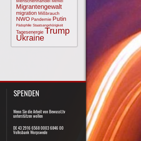
Menschenhandel
Merkel
Migrantengewalt
migration
Mißbrauch
NWO
Putin
Pandemie
Pädophilie
Staatsangehörigkeit
Trump
Tagesenergie
Ukraine
SPENDEN
Wenn Sie die Arbeit von Bewusst.tv
unterstützen wollen
DE 43 2916 6568 0003 6846 00
Volksbank Worpswede