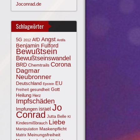
Joconrad.de
Schlagwörter
Angst
AfD
5G
2012
Antifa
Benjamin Fulford
Bewußtsein
Bewußtseinswandel
Corona
BRD
Chemtrails
Dagmar
Neubronner
EU
Deutschland
Epstein
Gott
gesundheit
Freiheit
Heilung
Herz
Impfschäden
Jo
israel
Impfungen
Conrad
Jutta Belle
KI
Liebe
Kindesmißbrauch
Maskenpflicht
Manipulation
Meinungsfreiheit
Matrix