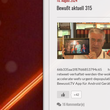
10. August 2024
Bewußt aktuell 315
66b335aa1f87fd6853794c65 https
retweet-verhaftet-werden-the-w
accelerate-wefs-urgent-depopula
Bewusst.TV App für Android Gerät
+42
16 Kommentar(e)