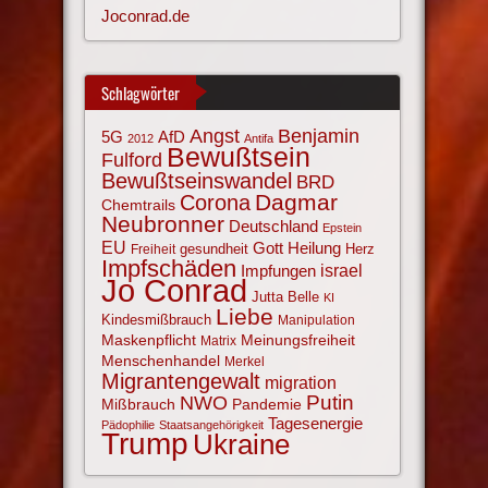
Joconrad.de
Schlagwörter
Angst
Benjamin
AfD
5G
2012
Antifa
Bewußtsein
Fulford
Bewußtseinswandel
BRD
Corona
Dagmar
Chemtrails
Neubronner
Deutschland
Epstein
EU
Gott
Heilung
gesundheit
Herz
Freiheit
Impfschäden
israel
Impfungen
Jo Conrad
Jutta Belle
KI
Liebe
Kindesmißbrauch
Manipulation
Maskenpflicht
Meinungsfreiheit
Matrix
Menschenhandel
Merkel
Migrantengewalt
migration
NWO
Putin
Mißbrauch
Pandemie
Tagesenergie
Pädophilie
Staatsangehörigkeit
Trump
Ukraine