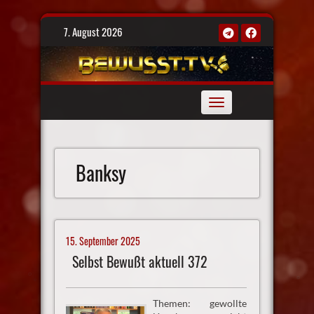
Skip
7. August 2026
to
content
Toggle
navigation
Banksy
15. September 2025
Selbst Bewußt aktuell 372
Themen: gewollte