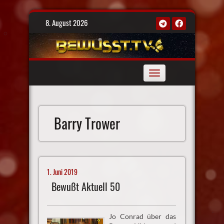
Skip
8. August 2026
to
content
Toggle
navigation
Barry Trower
1. Juni 2019
Bewußt Aktuell 50
Jo Conrad über das