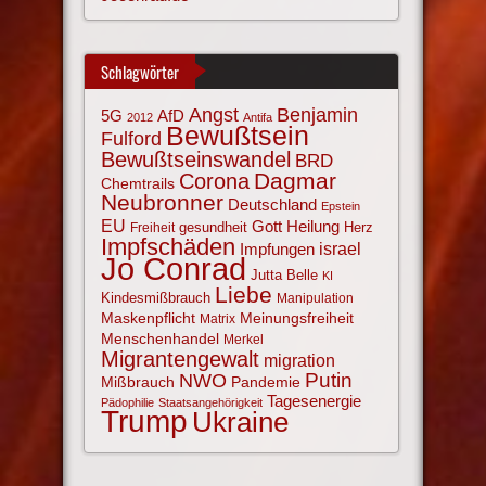
Schlagwörter
Angst
Benjamin
AfD
5G
2012
Antifa
Bewußtsein
Fulford
Bewußtseinswandel
BRD
Corona
Dagmar
Chemtrails
Neubronner
Deutschland
Epstein
EU
Gott
Heilung
gesundheit
Herz
Freiheit
Impfschäden
israel
Impfungen
Jo Conrad
Jutta Belle
KI
Liebe
Kindesmißbrauch
Manipulation
Maskenpflicht
Meinungsfreiheit
Matrix
Menschenhandel
Merkel
Migrantengewalt
migration
NWO
Putin
Mißbrauch
Pandemie
Tagesenergie
Pädophilie
Staatsangehörigkeit
Trump
Ukraine