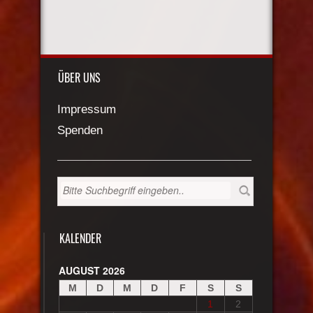
ÜBER UNS
Impressum
Spenden
KALENDER
AUGUST 2026
M
D
M
D
F
S
S
1
2