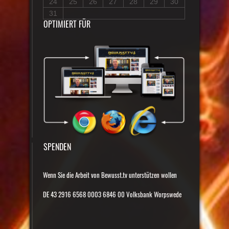
24
25
26
27
28
29
30
31
OPTIMIERT FÜR
SPENDEN
Wenn Sie die Arbeit von Bewusst.tv unterstützen wollen
DE 43 2916 6568 0003 6846 00 Volksbank Worpswede