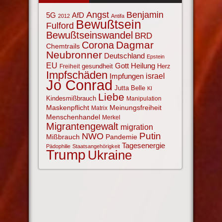
Angst
Benjamin
AfD
5G
2012
Antifa
Bewußtsein
Fulford
Bewußtseinswandel
BRD
Corona
Dagmar
Chemtrails
Neubronner
Deutschland
Epstein
EU
Gott
Heilung
gesundheit
Herz
Freiheit
Impfschäden
israel
Impfungen
Jo Conrad
Jutta Belle
KI
Liebe
Kindesmißbrauch
Manipulation
Maskenpflicht
Meinungsfreiheit
Matrix
Menschenhandel
Merkel
Migrantengewalt
migration
NWO
Putin
Mißbrauch
Pandemie
Tagesenergie
Pädophilie
Staatsangehörigkeit
Trump
Ukraine