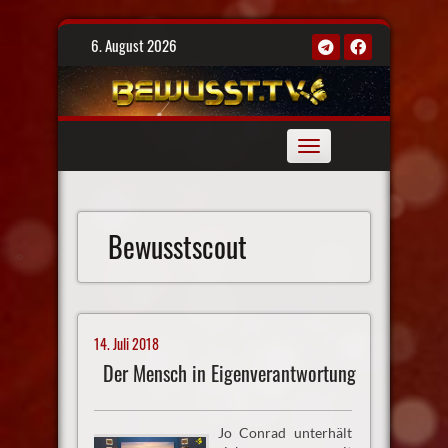
Skip
6. August 2026
to
content
Toggle
navigation
Bewusstscout
14. Juli 2018
Der Mensch in Eigenverantwortung
Jo Conrad unterhält