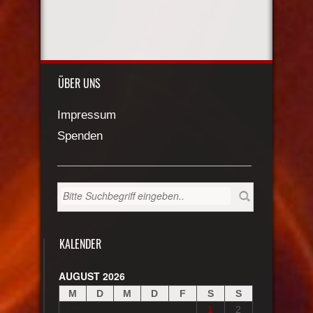
ÜBER UNS
Impressum
Spenden
KALENDER
AUGUST 2026
M
D
M
D
F
S
S
1
2