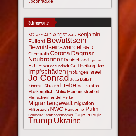
Joconrad.de
Schlagwörter
Angst
Benjamin
AfD
5G
2012
Antifa
Bewußtsein
Fulford
Bewußtseinswandel
BRD
Corona
Dagmar
Chemtrails
Neubronner
Deutschland
Epstein
EU
Gott
Heilung
gesundheit
Herz
Freiheit
Impfschäden
israel
Impfungen
Jo Conrad
Jutta Belle
KI
Liebe
Kindesmißbrauch
Manipulation
Maskenpflicht
Meinungsfreiheit
Matrix
Menschenhandel
Merkel
Migrantengewalt
migration
NWO
Putin
Mißbrauch
Pandemie
Tagesenergie
Pädophilie
Staatsangehörigkeit
Trump
Ukraine