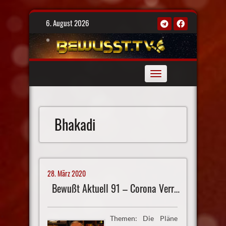
Skip
6. August 2026
to
content
Toggle
navigation
Bhakadi
28. März 2020
Bewußt Aktuell 91 – Corona Verrücktheiten
Themen: Die Pläne