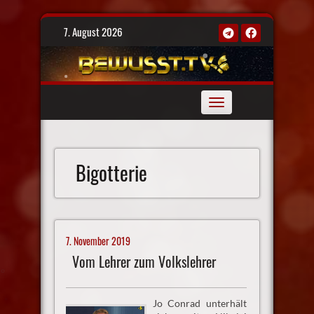
Skip
7. August 2026
to
content
Toggle
navigation
Bigotterie
7. November 2019
Vom Lehrer zum Volkslehrer
Jo Conrad unterhält