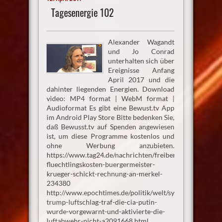
Tagesenergie 102
Alexander Wagandt
und Jo Conrad
unterhalten sich über
Ereignisse Anfang
April 2017 und die
dahinter liegenden Energien. Download
video: MP4 format | WebM format |
Audioformat Es gibt eine Bewust.tv App
im Android Play Store Bitte bedenken Sie,
daß Bewusst.tv auf Spenden angewiesen
ist, um diese Programme kostenlos und
ohne Werbung anzubieten.
https://www.tag24.de/nachrichten/freiberg-
fluechtlingskosten-buergermeister-
krueger-schickt-rechnung-an-merkel-
234380
http://www.epochtimes.de/politik/welt/syrien-
trump-luftschlag-traf-die-cia-putin-
wurde-vorgewarnt-und-aktivierte-die-
luftabwehr-nicht-a2091668.html