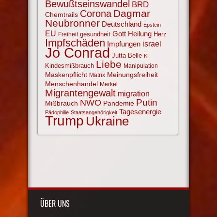
Bewußtseinswandel
BRD
Corona
Dagmar
Chemtrails
Neubronner
Deutschland
Epstein
EU
Gott
Heilung
gesundheit
Herz
Freiheit
Impfschäden
israel
Impfungen
Jo Conrad
Jutta Belle
KI
Liebe
Kindesmißbrauch
Manipulation
Maskenpflicht
Meinungsfreiheit
Matrix
Menschenhandel
Merkel
Migrantengewalt
migration
NWO
Putin
Mißbrauch
Pandemie
Tagesenergie
Pädophilie
Staatsangehörigkeit
Trump
Ukraine
ÜBER UNS