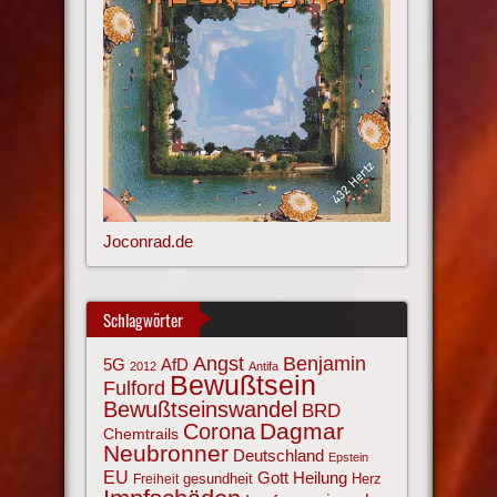
Joconrad.de
Schlagwörter
Angst
Benjamin
AfD
5G
2012
Antifa
Bewußtsein
Fulford
Bewußtseinswandel
BRD
Corona
Dagmar
Chemtrails
Neubronner
Deutschland
Epstein
EU
Gott
Heilung
gesundheit
Herz
Freiheit