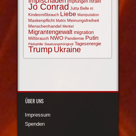
Impfschäden
israel
Impfungen
Jo Conrad
Jutta Belle
KI
Liebe
Kindesmißbrauch
Manipulation
Maskenpflicht
Meinungsfreiheit
Matrix
Menschenhandel
Merkel
Migrantengewalt
migration
NWO
Putin
Mißbrauch
Pandemie
Tagesenergie
Pädophilie
Staatsangehörigkeit
Trump
Ukraine
ÜBER UNS
Impressum
Spenden