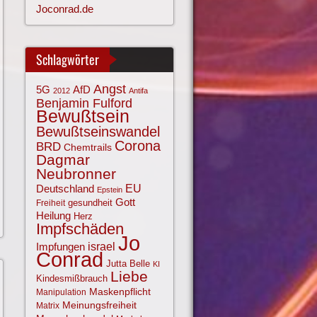
Joconrad.de
Schlagwörter
Angst
AfD
5G
2012
Antifa
Benjamin Fulford
Bewußtsein
Bewußtseinswandel
Corona
BRD
Chemtrails
Dagmar
Neubronner
EU
Deutschland
Epstein
Gott
gesundheit
Freiheit
Heilung
Herz
Impfschäden
Jo
israel
Impfungen
Conrad
Jutta Belle
KI
Liebe
Kindesmißbrauch
Maskenpflicht
Manipulation
Meinungsfreiheit
Matrix