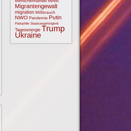
Menschenhandel
Merkel
Migrantengewalt
migration
Mißbrauch
NWO
Putin
Pandemie
Pädophilie
Staatsangehörigkeit
Trump
Tagesenergie
Ukraine