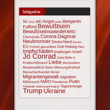
Schlagwörter
Angst
Benjamin
AfD
5G
2012
Antifa
Bewußtsein
Fulford
Bewußtseinswandel
BRD
Corona
Dagmar
Chemtrails
Neubronner
Deutschland
Epstein
EU
Gott
Heilung
gesundheit
Herz
Freiheit
Impfschäden
israel
Impfungen
Jo Conrad
Jutta Belle
KI
Liebe
Kindesmißbrauch
Manipulation
Maskenpflicht
Meinungsfreiheit
Matrix
Menschenhandel
Merkel
Migrantengewalt
migration
NWO
Putin
Mißbrauch
Pandemie
Tagesenergie
Pädophilie
Staatsangehörigkeit
Trump
Ukraine