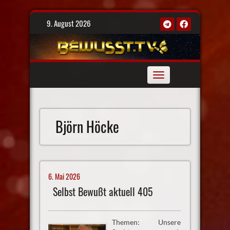
Skip
9. August 2026
to
content
Toggle
navigation
Björn Höcke
6. Mai 2026
Selbst Bewußt aktuell 405
Themen: Unsere