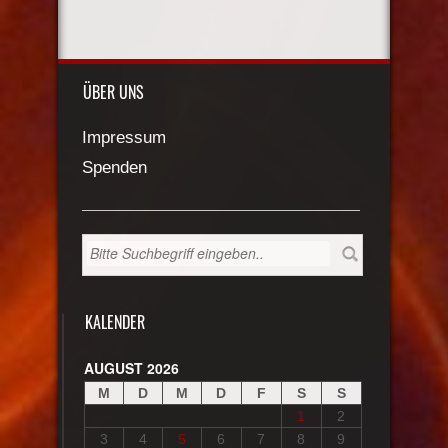
ÜBER UNS
Impressum
Spenden
KALENDER
AUGUST 2026
M
D
M
D
F
S
S
1
2
3
4
5
6
7
8
9