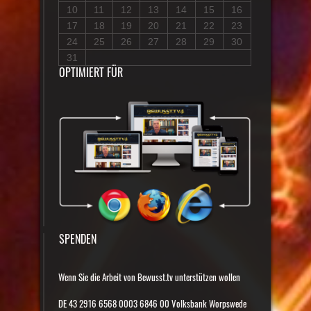
10
11
12
13
14
15
16
17
18
19
20
21
22
23
24
25
26
27
28
29
30
31
OPTIMIERT FÜR
SPENDEN
Wenn Sie die Arbeit von Bewusst.tv unterstützen wollen
DE 43 2916 6568 0003 6846 00 Volksbank Worpswede