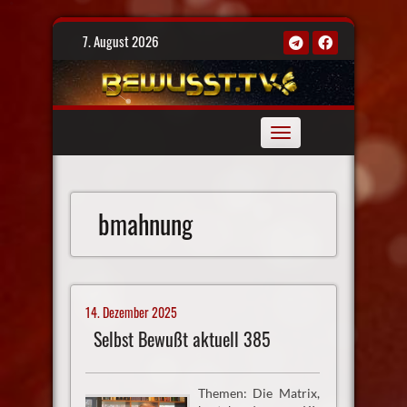
Skip
7. August 2026
to
content
Toggle
navigation
bmahnung
14. Dezember 2025
Selbst Bewußt aktuell 385
Themen: Die Matrix,