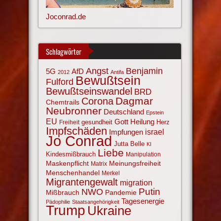
Joconrad.de
Schlagwörter
Angst
Benjamin
AfD
5G
2012
Antifa
Bewußtsein
Fulford
Bewußtseinswandel
BRD
Corona
Dagmar
Chemtrails
Neubronner
Deutschland
Epstein
EU
Gott
Heilung
gesundheit
Herz
Freiheit
Impfschäden
israel
Impfungen
Jo Conrad
Jutta Belle
KI
Liebe
Kindesmißbrauch
Manipulation
Maskenpflicht
Meinungsfreiheit
Matrix
Menschenhandel
Merkel
Migrantengewalt
migration
NWO
Putin
Mißbrauch
Pandemie
Tagesenergie
Pädophilie
Staatsangehörigkeit
Trump
Ukraine