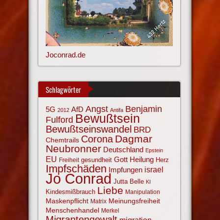
Joconrad.de
Schlagwörter
Angst
Benjamin
AfD
5G
2012
Antifa
Bewußtsein
Fulford
Bewußtseinswandel
BRD
Corona
Dagmar
Chemtrails
Neubronner
Deutschland
Epstein
EU
Gott
Heilung
gesundheit
Herz
Freiheit
Impfschäden
israel
Impfungen
Jo Conrad
Jutta Belle
KI
Liebe
Kindesmißbrauch
Manipulation
Maskenpflicht
Meinungsfreiheit
Matrix
Menschenhandel
Merkel
Migrantengewalt