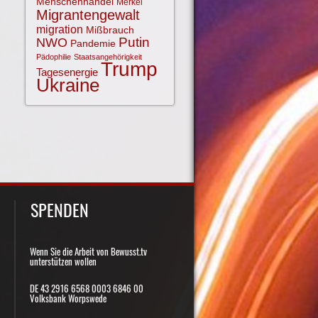
Menschenhandel
Merkel
Migrantengewalt
migration
Mißbrauch
NWO
Putin
Pandemie
Pädophilie
Staatsangehörigkeit
Trump
Tagesenergie
Ukraine
SPENDEN
Wenn Sie die Arbeit von Bewusst.tv
unterstützen wollen
DE 43 2916 6568 0003 6846 00
Volksbank Worpswede