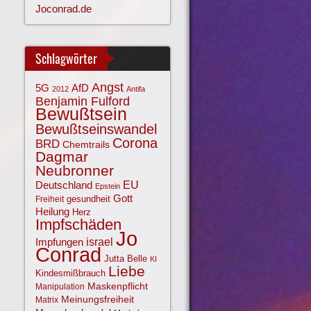
Joconrad.de
Schlagwörter
Angst
AfD
5G
2012
Antifa
Benjamin Fulford
Bewußtsein
Bewußtseinswandel
Corona
BRD
Chemtrails
Dagmar
Neubronner
EU
Deutschland
Epstein
Gott
gesundheit
Freiheit
Heilung
Herz
Impfschäden
Jo
israel
Impfungen
Conrad
Jutta Belle
KI
Liebe
Kindesmißbrauch
Maskenpflicht
Manipulation
Meinungsfreiheit
Matrix