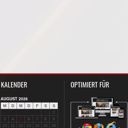
KALENDER
OPTIMIERT FÜR
AUGUST 2026
M
D
M
D
F
S
S
1
2
3
4
5
6
7
8
9
10
11
12
13
14
15
16