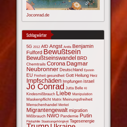
Joconrad.de
Schlagwörter
Angst
Benjamin
AfD
5G
2012
Antifa
Bewußtsein
Fulford
Bewußtseinswandel
BRD
Corona
Dagmar
Chemtrails
Neubronner
Deutschland
Epstein
EU
Gott
Heilung
gesundheit
Herz
Freiheit
Impfschäden
israel
Impfungen
Jo Conrad
Jutta Belle
KI
Liebe
Kindesmißbrauch
Manipulation
Maskenpflicht
Meinungsfreiheit
Matrix
Menschenhandel
Merkel
Migrantengewalt
migration
NWO
Putin
Mißbrauch
Pandemie
Tagesenergie
Pädophilie
Staatsangehörigkeit
Trump
Ukraine