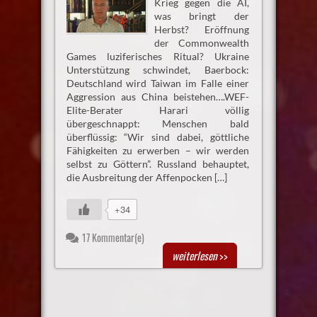
Krieg gegen die AI,
was bringt der
Herbst? Eröffnung
der Commonwealth
Games luziferisches Ritual? Ukraine
Unterstützung schwindet, Baerbock:
Deutschland wird Taiwan im Falle einer
Aggression aus China beistehen….WEF-
Elite-Berater Harari völlig
übergeschnappt: Menschen bald
überflüssig: “Wir sind dabei, göttliche
Fähigkeiten zu erwerben – wir werden
selbst zu Göttern”. Russland behauptet,
die Ausbreitung der Affenpocken […]
+34
17 Kommentar(e)
weiterlesen
>>