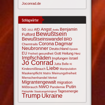
Joconrad.de
Schlagwörter
Angst
Benjamin
AfD
5G
2012
Antifa
Bewußtsein
Fulford
Bewußtseinswandel
BRD
Corona
Dagmar
Chemtrails
Neubronner
Deutschland
Epstein
EU
Gott
Heilung
gesundheit
Herz
Freiheit
Impfschäden
israel
Impfungen
Jo Conrad
Jutta Belle
KI
Liebe
Kindesmißbrauch
Manipulation
Maskenpflicht
Meinungsfreiheit
Matrix
Menschenhandel
Merkel
Migrantengewalt
migration
NWO
Putin
Mißbrauch
Pandemie
Tagesenergie
Pädophilie
Staatsangehörigkeit
Trump
Ukraine