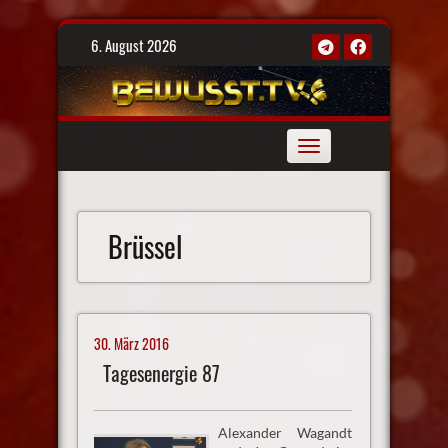
Skip
6. August 2026
to
content
Toggle
navigation
Brüssel
30. März 2016
Tagesenergie 87
Alexander Wagandt