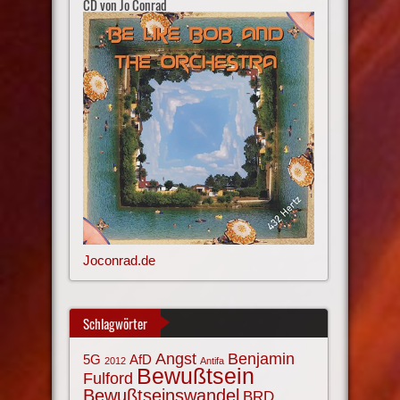
CD von Jo Conrad
Joconrad.de
Schlagwörter
Angst
Benjamin
AfD
5G
2012
Antifa
Bewußtsein
Fulford
Bewußtseinswandel
BRD