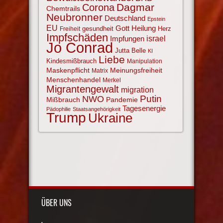
Corona
Dagmar
Chemtrails
Neubronner
Deutschland
Epstein
EU
Gott
Heilung
gesundheit
Herz
Freiheit
Impfschäden
israel
Impfungen
Jo Conrad
Jutta Belle
KI
Liebe
Kindesmißbrauch
Manipulation
Maskenpflicht
Meinungsfreiheit
Matrix
Menschenhandel
Merkel
Migrantengewalt
migration
NWO
Putin
Mißbrauch
Pandemie
Tagesenergie
Pädophilie
Staatsangehörigkeit
Trump
Ukraine
ÜBER UNS