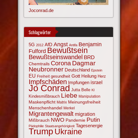
Joconrad.de
Schlagwörter
Angst
Benjamin
AfD
5G
2012
Antifa
Bewußtsein
Fulford
Bewußtseinswandel
BRD
Corona
Dagmar
Chemtrails
Neubronner
Deutschland
Epstein
EU
Gott
Heilung
gesundheit
Herz
Freiheit
Impfschäden
israel
Impfungen
Jo Conrad
Jutta Belle
KI
Liebe
Kindesmißbrauch
Manipulation
Maskenpflicht
Meinungsfreiheit
Matrix
Menschenhandel
Merkel
Migrantengewalt
migration
NWO
Putin
Mißbrauch
Pandemie
Tagesenergie
Pädophilie
Staatsangehörigkeit
Trump
Ukraine