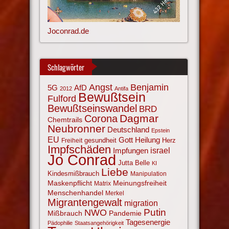
Joconrad.de
Schlagwörter
Angst
Benjamin
AfD
5G
2012
Antifa
Bewußtsein
Fulford
Bewußtseinswandel
BRD
Corona
Dagmar
Chemtrails
Neubronner
Deutschland
Epstein
EU
Gott
Heilung
gesundheit
Herz
Freiheit
Impfschäden
israel
Impfungen
Jo Conrad
Jutta Belle
KI
Liebe
Kindesmißbrauch
Manipulation
Maskenpflicht
Meinungsfreiheit
Matrix
Menschenhandel
Merkel
Migrantengewalt
migration
NWO
Putin
Mißbrauch
Pandemie
Tagesenergie
Pädophilie
Staatsangehörigkeit