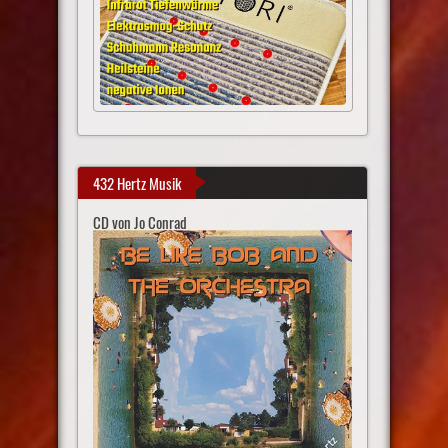
432 Hertz Musik
CD von Jo Conrad