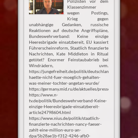
Polizisten vor dem
Klassenzimmer
wegen Postings,
Krieg gegen
unabhängige Gedanken, russische
Reaktionen auf deutsche Angriffspläne,
Bundeswehrverband: Keine einzige
Heeresbrigade einsatzbereit, EU kassiert
Führerscheinreform, Staatlich finanzierte
Nachrichten, Kate Middleton in Ritual
getötet? Enormer Feinstaubabrieb bei
Windrädern, uvm.
https://jungefreiheit.de/politik/deutschland/2024/ich-
haette-nicht-fuer-moeglich-gehalten-
was-meiner-tochter-angetan-wurde/
https://germany.mid.ru/de/aktuelles/pressemitteilung
https://www.n-
tv.de/politik/Bundeswehrverband-Keine-
einzige-Heeresbrigade-einsatzbereit-
article24798604.html
https://www.nius.de/politik/staatlich-
finanzierte-nachrichten-nancy-faeser-
zahlt-eine-million-euro-an-
dpa/5b28ae1b-f312-4246-afb0-