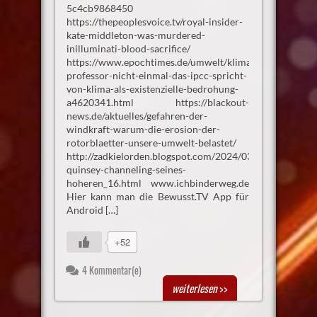
5c4cb9868450
https://thepeoplesvoice.tv/royal-insider-
kate-middleton-was-murdered-
inilluminati-blood-sacrifice/
https://www.epochtimes.de/umwelt/klima/meteorologie-
professor-nicht-einmal-das-ipcc-spricht-
von-klima-als-existenzielle-bedrohung-
a4620341.html https://blackout-
news.de/aktuelles/gefahren-der-
windkraft-warum-die-erosion-der-
rotorblaetter-unsere-umwelt-belastet/
http://zadkielorden.blogspot.com/2024/03/mike-
quinsey-channeling-seines-
hoheren_16.html www.ichbinderweg.de
Hier kann man die Bewusst.TV App für
Android […]
+52
4 Kommentar(e)
weiterlesen
>>