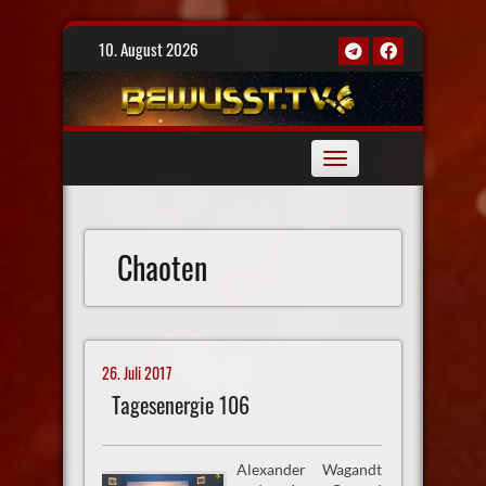
Skip
10. August 2026
to
content
Toggle
navigation
Chaoten
26. Juli 2017
Tagesenergie 106
Alexander Wagandt