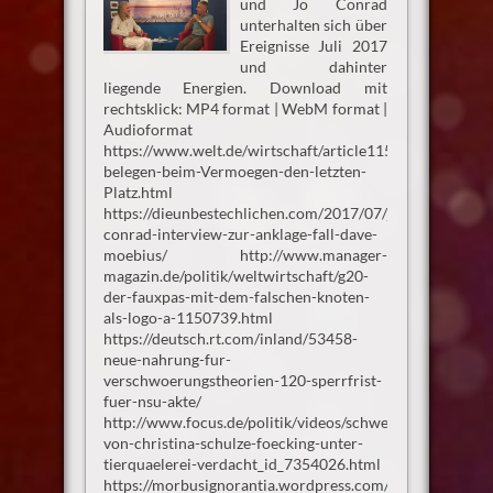
und Jo Conrad
unterhalten sich über
Ereignisse Juli 2017
und dahinter
liegende Energien. Download mit
rechtsklick: MP4 format | WebM format |
Audioformat
https://www.welt.de/wirtschaft/article115143342/Deuts
belegen-beim-Vermoegen-den-letzten-
Platz.html
https://dieunbestechlichen.com/2017/07/jo-
conrad-interview-zur-anklage-fall-dave-
moebius/ http://www.manager-
magazin.de/politik/weltwirtschaft/g20-
der-fauxpas-mit-dem-falschen-knoten-
als-logo-a-1150739.html
https://deutsch.rt.com/inland/53458-
neue-nahrung-fur-
verschwoerungstheorien-120-sperrfrist-
fuer-nsu-akte/
http://www.focus.de/politik/videos/schweinemast-
von-christina-schulze-foecking-unter-
tierquaelerei-verdacht_id_7354026.html
https://morbusignorantia.wordpress.com/2016/08/26/ne