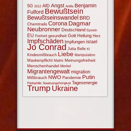
Angst
Benjamin
AfD
5G
2012
Antifa
Bewußtsein
Fulford
Bewußtseinswandel
BRD
Corona
Dagmar
Chemtrails
Neubronner
Deutschland
Epstein
EU
Gott
Heilung
gesundheit
Herz
Freiheit
Impfschäden
israel
Impfungen
Jo Conrad
Jutta Belle
KI
Liebe
Kindesmißbrauch
Manipulation
Maskenpflicht
Meinungsfreiheit
Matrix
Menschenhandel
Merkel
Migrantengewalt
migration
NWO
Putin
Mißbrauch
Pandemie
Tagesenergie
Pädophilie
Staatsangehörigkeit
Trump
Ukraine