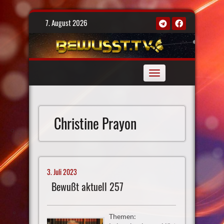
Skip
7. August 2026
to
content
Toggle
navigation
Christine Prayon
3. Juli 2023
Bewußt aktuell 257
Themen: