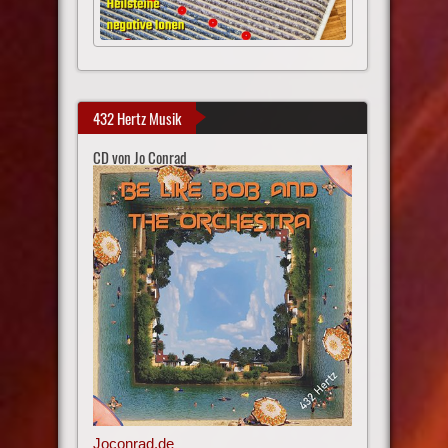
432 Hertz Musik
CD von Jo Conrad
Joconrad.de