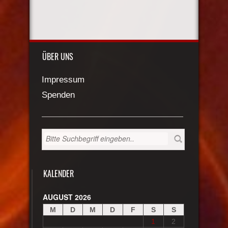
ÜBER UNS
Impressum
Spenden
KALENDER
AUGUST 2026
M
D
M
D
F
S
S
1
2