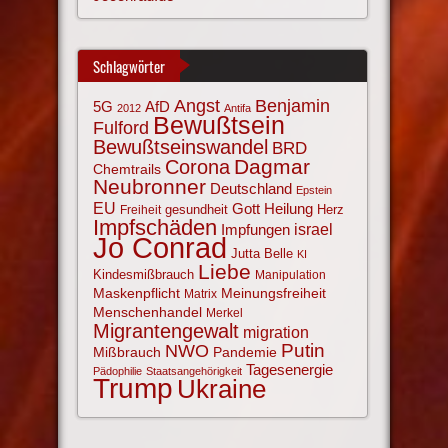
Schlagwörter
Angst
Benjamin
AfD
5G
2012
Antifa
Bewußtsein
Fulford
Bewußtseinswandel
BRD
Corona
Dagmar
Chemtrails
Neubronner
Deutschland
Epstein
EU
Gott
Heilung
gesundheit
Herz
Freiheit
Impfschäden
israel
Impfungen
Jo Conrad
Jutta Belle
KI
Liebe
Kindesmißbrauch
Manipulation
Maskenpflicht
Meinungsfreiheit
Matrix
Menschenhandel
Merkel
Migrantengewalt
migration
NWO
Putin
Mißbrauch
Pandemie
Tagesenergie
Pädophilie
Staatsangehörigkeit
Trump
Ukraine