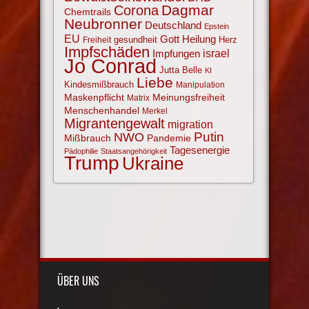
Corona
Dagmar
Chemtrails
Neubronner
Deutschland
Epstein
EU
Gott
Heilung
gesundheit
Herz
Freiheit
Impfschäden
israel
Impfungen
Jo Conrad
Jutta Belle
KI
Liebe
Kindesmißbrauch
Manipulation
Maskenpflicht
Meinungsfreiheit
Matrix
Menschenhandel
Merkel
Migrantengewalt
migration
NWO
Putin
Mißbrauch
Pandemie
Tagesenergie
Pädophilie
Staatsangehörigkeit
Trump
Ukraine
ÜBER UNS