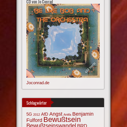
CD von Jo Conrad
Joconrad.de
Schlagwörter
Angst
Benjamin
AfD
5G
2012
Antifa
Bewußtsein
Fulford
Bewußtseinswandel
BRD