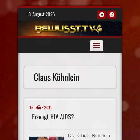
Skip
8. August 2026
to
content
Toggle
navigation
Claus Köhnlein
16. März 2012
Erzeugt HIV AIDS?
Dr. Claus Köhnlein