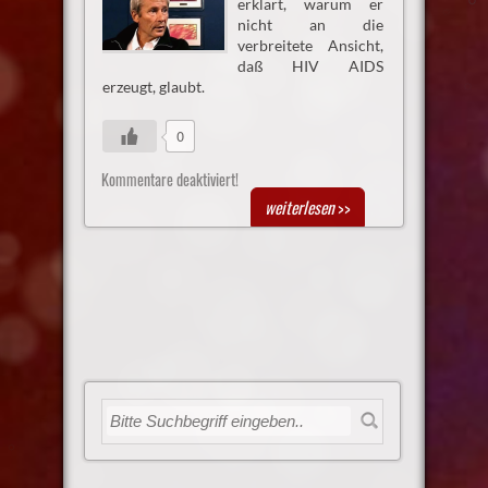
erklärt, warum er
nicht an die
verbreitete Ansicht,
daß HIV AIDS
erzeugt, glaubt.
0
Kommentare deaktiviert!
weiterlesen
>>