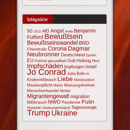
Schlagwörter
Angst
Benjamin
AfD
5G
2012
Antifa
Bewußtsein
Fulford
Bewußtseinswandel
BRD
Corona
Dagmar
Chemtrails
Neubronner
Deutschland
Epstein
EU
Gott
Heilung
gesundheit
Herz
Freiheit
Impfschäden
israel
Impfungen
Jo Conrad
Jutta Belle
KI
Liebe
Kindesmißbrauch
Manipulation
Maskenpflicht
Meinungsfreiheit
Matrix
Menschenhandel
Merkel
Migrantengewalt
migration
NWO
Putin
Mißbrauch
Pandemie
Tagesenergie
Pädophilie
Staatsangehörigkeit
Trump
Ukraine