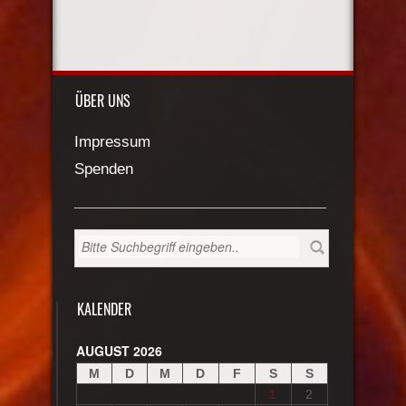
ÜBER UNS
Impressum
Spenden
KALENDER
AUGUST 2026
M
D
M
D
F
S
S
1
2