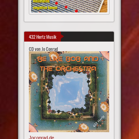
432 Hertz Musik
CD von Jo Conrad
Joconrad.de