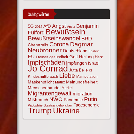
Schlagwörter
Angst
Benjamin
AfD
5G
2012
Antifa
Bewußtsein
Fulford
Bewußtseinswandel
BRD
Corona
Dagmar
Chemtrails
Neubronner
Deutschland
Epstein
EU
Gott
Heilung
gesundheit
Herz
Freiheit
Impfschäden
israel
Impfungen
Jo Conrad
Jutta Belle
KI
Liebe
Kindesmißbrauch
Manipulation
Maskenpflicht
Meinungsfreiheit
Matrix
Menschenhandel
Merkel
Migrantengewalt
migration
NWO
Putin
Mißbrauch
Pandemie
Tagesenergie
Pädophilie
Staatsangehörigkeit
Trump
Ukraine