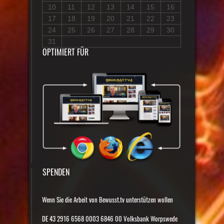
10
11
12
13
14
15
16
17
18
19
20
21
22
23
24
25
26
27
28
29
30
31
OPTIMIERT FÜR
SPENDEN
Wenn Sie die Arbeit von Bewusst.tv unterstützen wollen
DE 43 2916 6568 0003 6846 00 Volksbank Worpswede