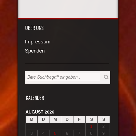
ÜBER UNS
Impressum
Spenden
KALENDER
AUGUST 2026
M
D
M
D
F
S
S
1
2
3
4
5
6
7
8
9