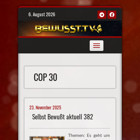
Skip
6. August 2026
to
content
Toggle
navigation
COP 30
23. November 2025
Selbst Bewußt aktuell 382
Themen: Es geht um