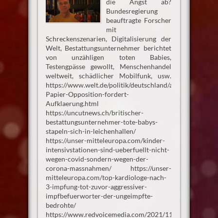
die Angst ab?
Bundesregierung
beauftragte Forscher
mit
Schreckenszenarien, Digitalisierung der
Welt, Bestattungsunternehmer berichtet
von unzähligen toten Babies,
Testengpässe gewollt, Menschenhandel
weltweit, schädlicher Mobilfunk, usw.
https://www.welt.de/politik/deutschland/article225991
Papier-Opposition-fordert-
Aufklaerung.html
https://uncutnews.ch/britischer-
bestattungsunternehmer-tote-babys-
stapeln-sich-in-leichenhallen/
https://unser-mitteleuropa.com/kinder-
intensivstationen-sind-ueberfuellt-nicht-
wegen-covid-sondern-wegen-der-
corona-massnahmen/ https://unser-
mitteleuropa.com/top-kardiologe-nach-
3-impfung-tot-zuvor-aggressiver-
impfbefuerworter-der-ungeimpfte-
bedrohte/
https://www.redvoicemedia.com/2021/11/victim-