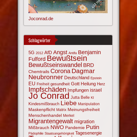
Joconrad.de
Schlagwörter
Angst
Benjamin
AfD
5G
2012
Antifa
Bewußtsein
Fulford
Bewußtseinswandel
BRD
Corona
Dagmar
Chemtrails
Neubronner
Deutschland
Epstein
EU
Gott
Heilung
gesundheit
Herz
Freiheit
Impfschäden
israel
Impfungen
Jo Conrad
Jutta Belle
KI
Liebe
Kindesmißbrauch
Manipulation
Maskenpflicht
Meinungsfreiheit
Matrix
Menschenhandel
Merkel
Migrantengewalt
migration
NWO
Putin
Mißbrauch
Pandemie
Tagesenergie
Pädophilie
Staatsangehörigkeit