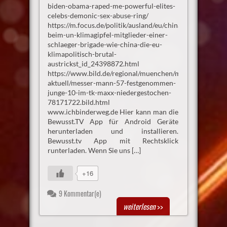
biden-obama-raped-me-powerful-elites-
celebs-demonic-sex-abuse-ring/
https://m.focus.de/politik/ausland/eu/china-
beim-un-klimagipfel-mitglieder-einer-
schlaeger-brigade-wie-china-die-eu-
klimapolitisch-brutal-
austrickst_id_24398872.html
https://www.bild.de/regional/muenchen/muenchen-
aktuell/messer-mann-57-festgenommen-
junge-10-im-tk-maxx-niedergestochen-
78171722.bild.html
www.ichbinderweg.de Hier kann man die
Bewusst.TV App für Android Geräte
herunterladen und installieren.
Bewusst.tv App mit Rechtsklick
runterladen. Wenn Sie uns […]
+16
9 Kommentar(e)
weiterlesen
>>