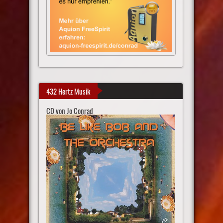
432 Hertz Musik
CD von Jo Conrad