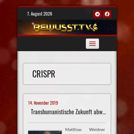
Skip
7. August 2026
to
content
Toggle
navigation
CRISPR
14. November 2019
Transhumanistische Zukunft abwenden
Matthias Weidner