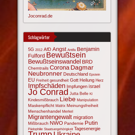
Joconrad.de
Schlagwörter
Angst
Benjamin
AfD
5G
2012
Antifa
Bewußtsein
Fulford
Bewußtseinswandel
BRD
Corona
Dagmar
Chemtrails
Neubronner
Deutschland
Epstein
EU
Gott
Heilung
gesundheit
Herz
Freiheit
Impfschäden
israel
Impfungen
Jo Conrad
Jutta Belle
KI
Liebe
Kindesmißbrauch
Manipulation
Maskenpflicht
Meinungsfreiheit
Matrix
Menschenhandel
Merkel
Migrantengewalt
migration
NWO
Putin
Mißbrauch
Pandemie
Tagesenergie
Pädophilie
Staatsangehörigkeit
Trump
Ukraine