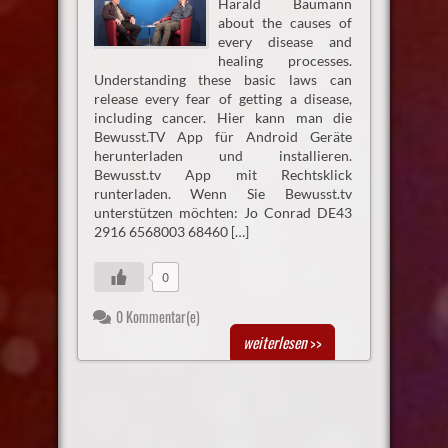
Harald Baumann
about the causes of
every disease and
healing processes.
Understanding these basic laws can
release every fear of getting a disease,
including cancer. Hier kann man die
Bewusst.TV App für Android Geräte
herunterladen und installieren.
Bewusst.tv App mit Rechtsklick
runterladen. Wenn Sie Bewusst.tv
unterstützen möchten: Jo Conrad DE43
2916 6568003 68460 […]
0
0 Kommentar(e)
weiterlesen
>>