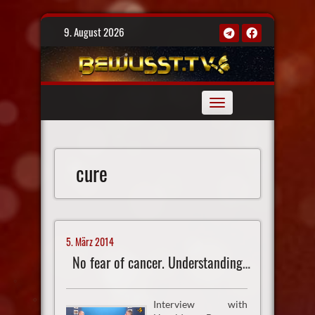
Skip
9. August 2026
to
content
Toggle
navigation
cure
5. März 2014
No fear of cancer. Understanding the New Medicine
Interview with