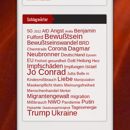
Schlagwörter
Angst
Benjamin
AfD
5G
2012
Antifa
Bewußtsein
Fulford
Bewußtseinswandel
BRD
Corona
Dagmar
Chemtrails
Neubronner
Deutschland
Epstein
EU
Gott
Heilung
gesundheit
Herz
Freiheit
Impfschäden
israel
Impfungen
Jo Conrad
Jutta Belle
KI
Liebe
Kindesmißbrauch
Manipulation
Maskenpflicht
Meinungsfreiheit
Matrix
Menschenhandel
Merkel
Migrantengewalt
migration
NWO
Putin
Mißbrauch
Pandemie
Tagesenergie
Pädophilie
Staatsangehörigkeit
Trump
Ukraine