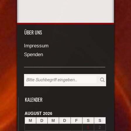
ÜBER UNS
Impressum
Spenden
KALENDER
AUGUST 2026
M
D
M
D
F
S
S
1
2