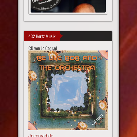
432 Hertz Musik
CD von Jo Conrad
Joconrad.de