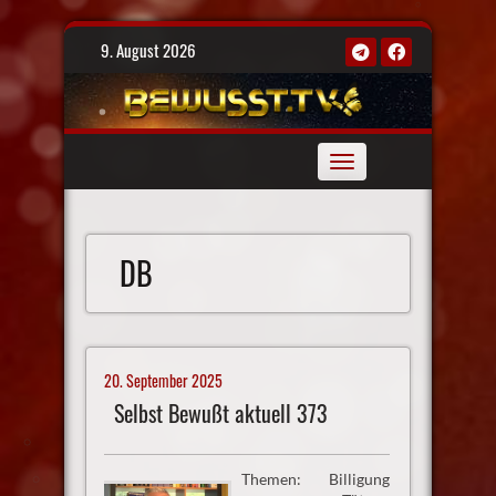
Skip
9. August 2026
to
content
Toggle
navigation
DB
20. September 2025
Selbst Bewußt aktuell 373
Themen: Billigung