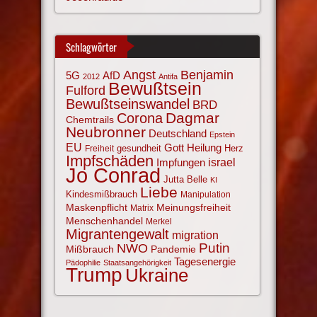
Schlagwörter
Angst
Benjamin
AfD
5G
2012
Antifa
Bewußtsein
Fulford
Bewußtseinswandel
BRD
Corona
Dagmar
Chemtrails
Neubronner
Deutschland
Epstein
EU
Gott
Heilung
gesundheit
Herz
Freiheit
Impfschäden
israel
Impfungen
Jo Conrad
Jutta Belle
KI
Liebe
Kindesmißbrauch
Manipulation
Maskenpflicht
Meinungsfreiheit
Matrix
Menschenhandel
Merkel
Migrantengewalt
migration
NWO
Putin
Mißbrauch
Pandemie
Tagesenergie
Pädophilie
Staatsangehörigkeit
Trump
Ukraine