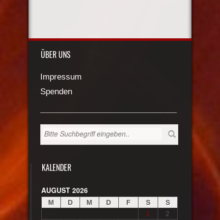
ÜBER UNS
Impressum
Spenden
KALENDER
AUGUST 2026
M
D
M
D
F
S
S
1
2