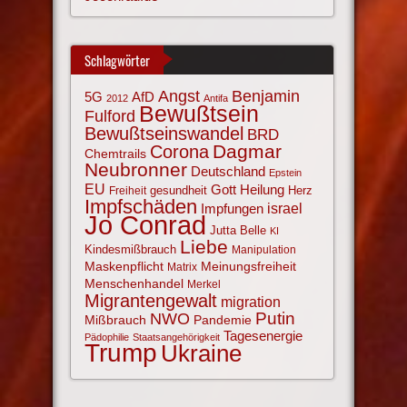
Schlagwörter
Angst
Benjamin
AfD
5G
2012
Antifa
Bewußtsein
Fulford
Bewußtseinswandel
BRD
Corona
Dagmar
Chemtrails
Neubronner
Deutschland
Epstein
EU
Gott
Heilung
gesundheit
Herz
Freiheit
Impfschäden
israel
Impfungen
Jo Conrad
Jutta Belle
KI
Liebe
Kindesmißbrauch
Manipulation
Maskenpflicht
Meinungsfreiheit
Matrix
Menschenhandel
Merkel
Migrantengewalt
migration
NWO
Putin
Mißbrauch
Pandemie
Tagesenergie
Pädophilie
Staatsangehörigkeit
Trump
Ukraine