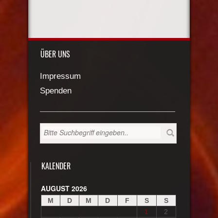
ÜBER UNS
Impressum
Spenden
KALENDER
AUGUST 2026
M
D
M
D
F
S
S
1
2