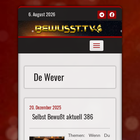
Skip
6. August 2026
to
content
Toggle
navigation
De Wever
20. Dezember 2025
Selbst Bewußt aktuell 386
Themen: Wenn Du