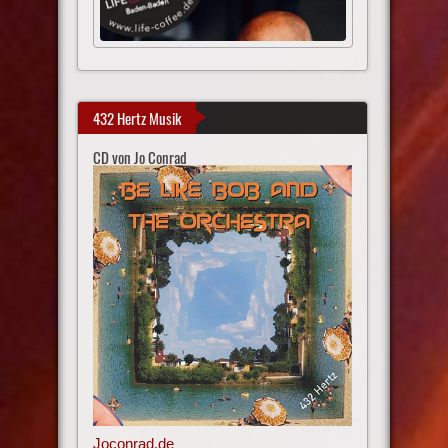
432 Hertz Musik
CD von Jo Conrad
Joconrad.de