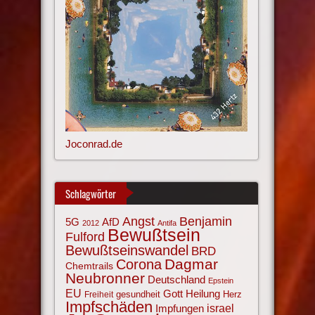
Joconrad.de
Schlagwörter
Angst
Benjamin
AfD
5G
2012
Antifa
Bewußtsein
Fulford
Bewußtseinswandel
BRD
Corona
Dagmar
Chemtrails
Neubronner
Deutschland
Epstein
EU
Gott
Heilung
gesundheit
Herz
Freiheit
Impfschäden
israel
Impfungen