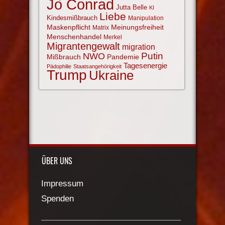
Jo Conrad
Jutta Belle
KI
Liebe
Kindesmißbrauch
Manipulation
Maskenpflicht
Meinungsfreiheit
Matrix
Menschenhandel
Merkel
Migrantengewalt
migration
NWO
Putin
Mißbrauch
Pandemie
Tagesenergie
Pädophilie
Staatsangehörigkeit
Trump
Ukraine
ÜBER UNS
Impressum
Spenden