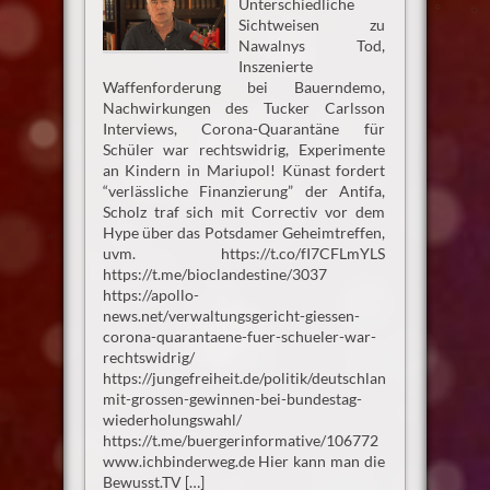
Unterschiedliche
Sichtweisen zu
Nawalnys Tod,
Inszenierte
Waffenforderung bei Bauerndemo,
Nachwirkungen des Tucker Carlsson
Interviews, Corona-Quarantäne für
Schüler war rechtswidrig, Experimente
an Kindern in Mariupol! Künast fordert
“verlässliche Finanzierung” der Antifa,
Scholz traf sich mit Correctiv vor dem
Hype über das Potsdamer Geheimtreffen,
uvm. https://t.co/fI7CFLmYLS
https://t.me/bioclandestine/3037
https://apollo-
news.net/verwaltungsgericht-giessen-
corona-quarantaene-fuer-schueler-war-
rechtswidrig/
https://jungefreiheit.de/politik/deutschland/2024/afd-
mit-grossen-gewinnen-bei-bundestag-
wiederholungswahl/
https://t.me/buergerinformative/106772
www.ichbinderweg.de Hier kann man die
Bewusst.TV […]