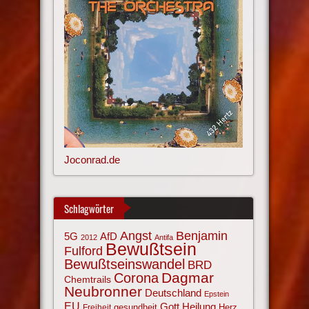
Joconrad.de
Schlagwörter
Angst
Benjamin
AfD
5G
2012
Antifa
Bewußtsein
Fulford
Bewußtseinswandel
BRD
Corona
Dagmar
Chemtrails
Neubronner
Deutschland
Epstein
EU
Gott
Heilung
gesundheit
Herz
Freiheit