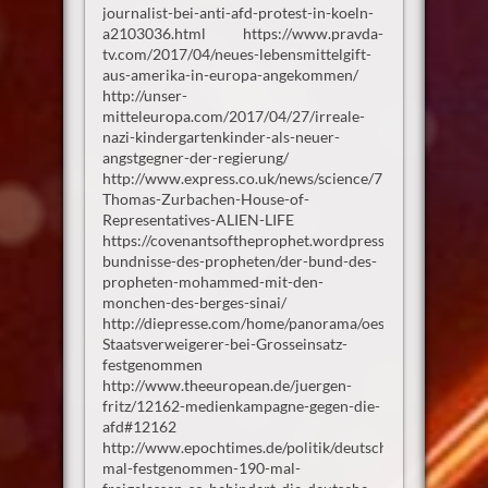
journalist-bei-anti-afd-protest-in-koeln-
a2103036.html https://www.pravda-
tv.com/2017/04/neues-lebensmittelgift-
aus-amerika-in-europa-angekommen/
http://unser-
mitteleuropa.com/2017/04/27/irreale-
nazi-kindergartenkinder-als-neuer-
angstgegner-der-regierung/
http://www.express.co.uk/news/science/797355/NASA-
Thomas-Zurbachen-House-of-
Representatives-ALIEN-LIFE
https://covenantsoftheprophet.wordpress.com/die-
bundnisse-des-propheten/der-bund-des-
propheten-mohammed-mit-den-
monchen-des-berges-sinai/
http://diepresse.com/home/panorama/oesterreich/5203
Staatsverweigerer-bei-Grosseinsatz-
festgenommen
http://www.theeuropean.de/juergen-
fritz/12162-medienkampagne-gegen-die-
afd#12162
http://www.epochtimes.de/politik/deutschland/190-
mal-festgenommen-190-mal-