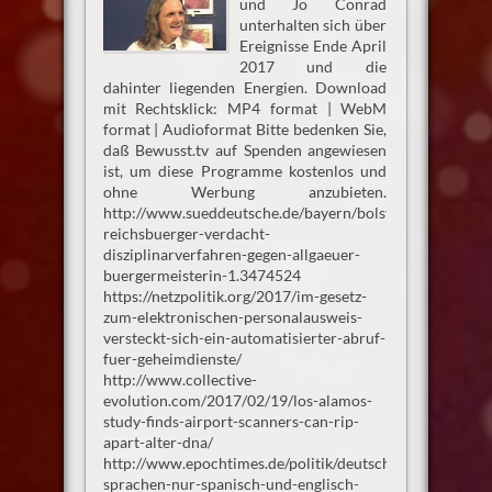
und Jo Conrad
unterhalten sich über
Ereignisse Ende April
2017 und die
dahinter liegenden Energien. Download
mit Rechtsklick: MP4 format | WebM
format | Audioformat Bitte bedenken Sie,
daß Bewusst.tv auf Spenden angewiesen
ist, um diese Programme kostenlos und
ohne Werbung anzubieten.
http://www.sueddeutsche.de/bayern/bolsterlang-
reichsbuerger-verdacht-
disziplinarverfahren-gegen-allgaeuer-
buergermeisterin-1.3474524
https://netzpolitik.org/2017/im-gesetz-
zum-elektronischen-personalausweis-
versteckt-sich-ein-automatisierter-abruf-
fuer-geheimdienste/
http://www.collective-
evolution.com/2017/02/19/los-alamos-
study-finds-airport-scanners-can-rip-
apart-alter-dna/
http://www.epochtimes.de/politik/deutschland/viele-
sprachen-nur-spanisch-und-englisch-