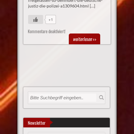
freigelassen-so-behindert-die-deutsche-
justiz-die-polizei-a1309604.html […]
+1
Kommentare deaktiviert!
weiterlesen
>>
Newsletter