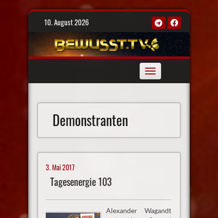
Skip
10. August 2026
to
content
Toggle
navigation
Demonstranten
3. Mai 2017
Tagesenergie 103
Alexander Wagandt