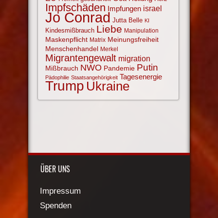
Impfschäden
israel
Impfungen
Jo Conrad
Jutta Belle
KI
Liebe
Kindesmißbrauch
Manipulation
Maskenpflicht
Meinungsfreiheit
Matrix
Menschenhandel
Merkel
Migrantengewalt
migration
NWO
Putin
Mißbrauch
Pandemie
Tagesenergie
Pädophilie
Staatsangehörigkeit
Trump
Ukraine
ÜBER UNS
Impressum
Spenden