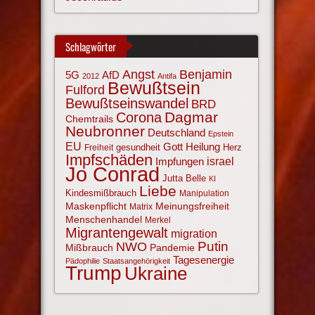
Schlagwörter
Angst
Benjamin
AfD
5G
2012
Antifa
Bewußtsein
Fulford
Bewußtseinswandel
BRD
Corona
Dagmar
Chemtrails
Neubronner
Deutschland
Epstein
EU
Gott
Heilung
gesundheit
Herz
Freiheit
Impfschäden
israel
Impfungen
Jo Conrad
Jutta Belle
KI
Liebe
Kindesmißbrauch
Manipulation
Maskenpflicht
Meinungsfreiheit
Matrix
Menschenhandel
Merkel
Migrantengewalt
migration
NWO
Putin
Mißbrauch
Pandemie
Tagesenergie
Pädophilie
Staatsangehörigkeit
Trump
Ukraine