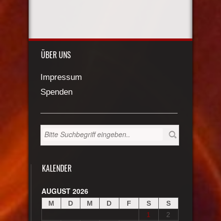
ÜBER UNS
Impressum
Spenden
KALENDER
AUGUST 2026
M
D
M
D
F
S
S
1
2