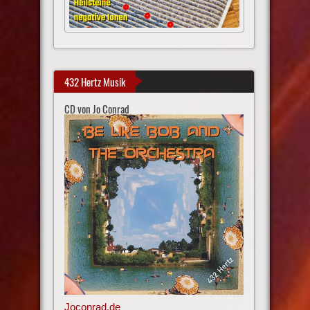
432 Hertz Musik
CD von Jo Conrad
Joconrad.de