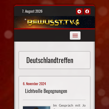
Skip
7. August 2026
to
content
Toggle
navigation
Deutschlandtreffen
6. November 2024
Lichtvolle Begegnungen
Im Gespräch mit Jo